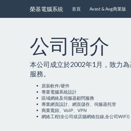
榮基電腦系統
首頁
Avast & Avg商業版
公司簡介
本公司成立於2002年1月，致
服務。
原裝軟件/硬件
專業電腦系統設計
區域網絡及伺服器顧問服務
專業網頁設計、網頁儲存、伺服器托管
商業寬頻、VoIP、VPN
網絡工程(全公司或店舖網絡拉線,全公司WIFI)