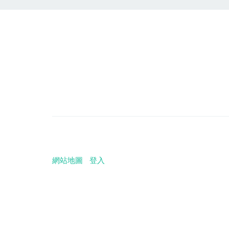
網站地圖
登入