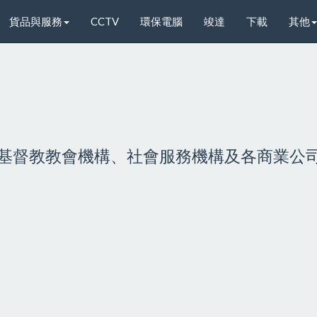
貨品與服務
CCTV
環保電腦
竣達
下載
其他
力為基督教教會機構、社會服務機構及各商業公