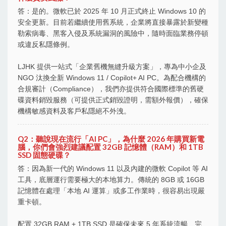
答：是的。微軟已於 2025 年 10 月正式終止 Windows 10 的
安全更新。目前若繼續使用舊系統，企業將直接暴露於新變種
勒索病毒、黑客入侵及系統漏洞的風險中，隨時面臨業務停頓
或違反私隱條例。
LJHK 提供一站式「企業舊機無縫升級方案」，專為中小企及
NGO 汰換全新 Windows 11 / Copilot+ AI PC。為配合機構的
合規審計（Compliance），我們亦提供符合國際標準的舊硬
碟資料銷毀服務（可提供正式銷毀證明，需額外報價），確保
機構敏感資料及客戶私隱絕不外洩。
Q2：聽說現在流行「AI PC」，為什麼 2026 年購買新電
腦，你們會強烈建議配置 32GB 記憶體（RAM）和 1TB
SSD 固態硬碟？
答：因為新一代的 Windows 11 以及內建的微軟 Copilot 等 AI
工具，底層運行需要極大的本地算力。傳統的 8GB 或 16GB
記憶體在處理「本地 AI 運算」或多工作業時，很容易出現嚴
重卡頓。
配置 32GB RAM + 1TB SSD 是確保未來 5 年系統流暢、完