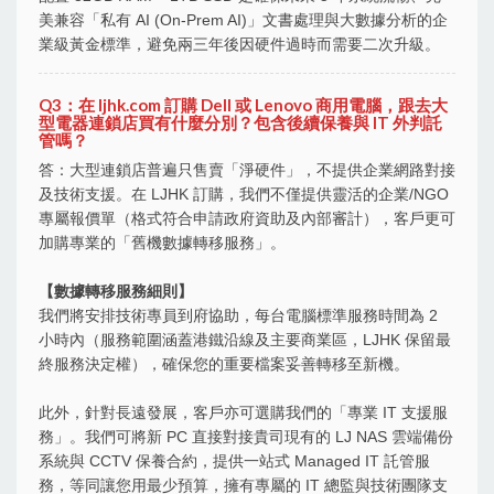
美兼容「私有 AI (On-Prem AI)」文書處理與大數據分析的企
業級黃金標準，避免兩三年後因硬件過時而需要二次升級。
Q3：在 ljhk.com 訂購 Dell 或 Lenovo 商用電腦，跟去大
型電器連鎖店買有什麼分別？包含後續保養與 IT 外判託
管嗎？
答：大型連鎖店普遍只售賣「淨硬件」，不提供企業網路對接
及技術支援。在 LJHK 訂購，我們不僅提供靈活的企業/NGO
專屬報價單（格式符合申請政府資助及內部審計），客戶更可
加購專業的「舊機數據轉移服務」。
【數據轉移服務細則】
我們將安排技術專員到府協助，每台電腦標準服務時間為 2
小時內（服務範圍涵蓋港鐵沿線及主要商業區，LJHK 保留最
終服務決定權），確保您的重要檔案妥善轉移至新機。
此外，針對長遠發展，客戶亦可選購我們的「專業 IT 支援服
務」。我們可將新 PC 直接對接貴司現有的 LJ NAS 雲端備份
系統與 CCTV 保養合約，提供一站式 Managed IT 託管服
務，等同讓您用最少預算，擁有專屬的 IT 總監與技術團隊支